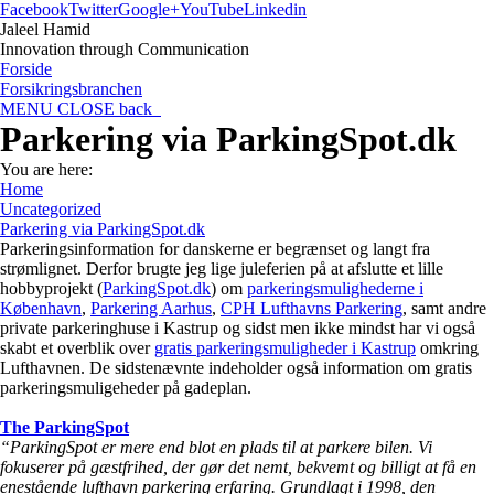
Facebook
Twitter
Google+
YouTube
Linkedin
Jaleel Hamid
Innovation through Communication
Forside
Forsikringsbranchen
MENU
CLOSE
back
Parkering via ParkingSpot.dk
You are here:
Home
Uncategorized
Parkering via ParkingSpot.dk
Parkeringsinformation for danskerne er begrænset og langt fra
strømlignet. Derfor brugte jeg lige juleferien på at afslutte et lille
hobbyprojekt (
ParkingSpot.dk
) om
parkeringsmulighederne i
København
,
Parkering Aarhus
,
CPH Lufthavns Parkering
, samt andre
private parkeringhuse i Kastrup og sidst men ikke mindst har vi også
skabt et overblik over
gratis parkeringsmuligheder i Kastrup
omkring
Lufthavnen. De sidstenævnte indeholder også information om gratis
parkeringsmuligeheder på gadeplan.
The ParkingSpot
“ParkingSpot er mere end blot en plads til at parkere bilen. Vi
fokuserer på gæstfrihed, der gør det nemt, bekvemt og billigt at få en
enestående lufthavn parkering erfaring. Grundlagt i 1998, den