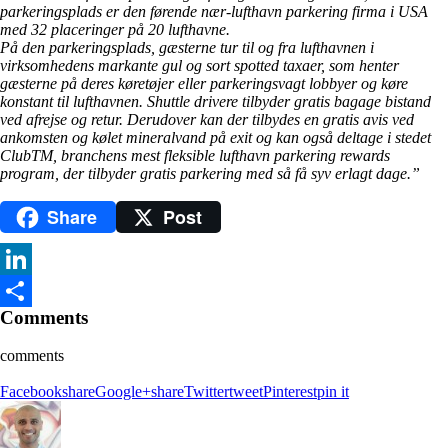
parkeringsplads er den førende nær-lufthavn parkering firma i USA
med 32 placeringer på 20 lufthavne.
På den parkeringsplads, gæsterne tur til og fra lufthavnen i
virksomhedens markante gul og sort spotted taxaer, som henter
gæsterne på deres køretøjer eller parkeringsvagt lobbyer og køre
konstant til lufthavnen. Shuttle drivere tilbyder gratis bagage bistand
ved afrejse og retur. Derudover kan der tilbydes en gratis avis ved
ankomsten og kølet mineralvand på exit og kan også deltage i stedet
ClubTM, branchens mest fleksible lufthavn parkering rewards
program, der tilbyder gratis parkering med så få syv erlagt dage.”
Share
Post
LinkedIn
Comments
Del
comments
Facebook
share
Google+
share
Twitter
tweet
Pinterest
pin it